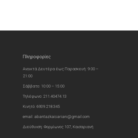
υσα
00.
Πληροφορίες
Ανοικτά Δευτέρα έως Παρασκευή: 9:00 –
21:00
Σάββατο: 10:00 – 15:00
Τηλέφωνο: 211.40474.13
Κινητό: 6939.218.345
email: abantazkaisariani@gmail.com
Διεύθυνση: Φορμίωνος 107, Καισαριανή