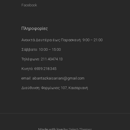
Facebook
Πληροφορίες
Ανοικτά Δευτέρα έως Παρασκευή: 9:00 – 21:00
Σάββατο: 10:00 – 15:00
Τηλέφωνο: 211.40474.13
Κινητό: 6939.218.345
email: abantazkaisariani@gmail.com
Διεύθυνση: Φορμίωνος 107, Καισαριανή
Made with love by
Select-Themes