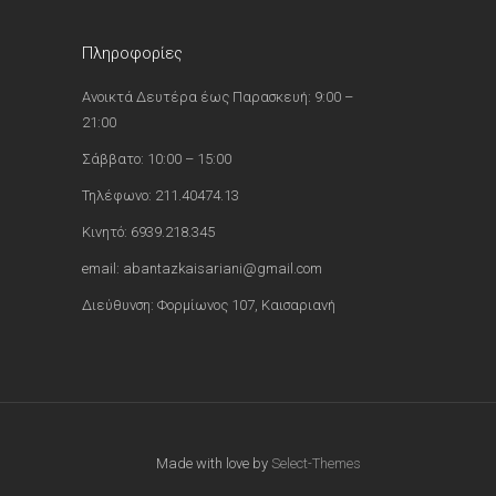
Πληροφορίες
Ανοικτά Δευτέρα έως Παρασκευή: 9:00 –
21:00
Σάββατο: 10:00 – 15:00
Τηλέφωνο: 211.40474.13
Κινητό: 6939.218.345
email: abantazkaisariani@gmail.com
Διεύθυνση: Φορμίωνος 107, Καισαριανή
Made with love by
Select-Themes